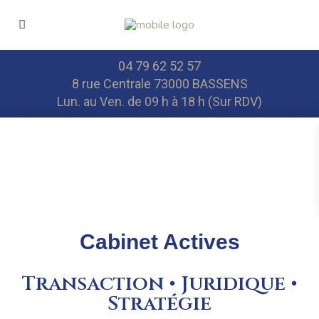
04 79 62 52 57
8 rue Centrale 73000 BASSENS
Lun. au Ven. de 09 h à 18 h (Sur RDV)
Cabinet Actives
Transaction • Juridique •
Stratégie