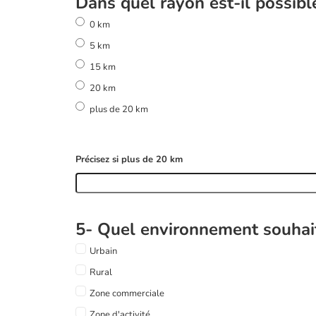
Dans quel rayon est-il possible
0 km
5 km
15 km
20 km
plus de 20 km
Précisez si plus de 20 km
5- Quel environnement souhai
Urbain
Rural
Zone commerciale
Zone d'activité