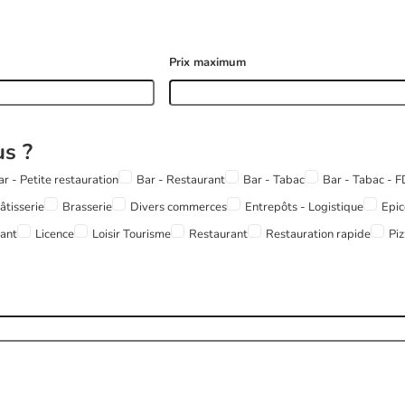
Prix maximum
us ?
ar - Petite restauration
Bar - Restaurant
Bar - Tabac
Bar - Tabac - 
âtisserie
Brasserie
Divers commerces
Entrepôts - Logistique
Epic
rant
Licence
Loisir Tourisme
Restaurant
Restauration rapide
Piz