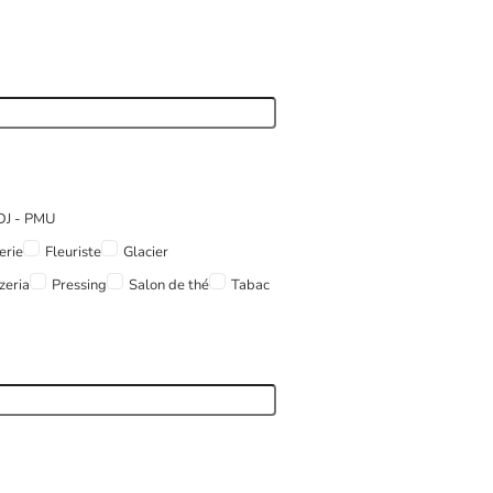
FDJ - PMU
erie
Fleuriste
Glacier
zeria
Pressing
Salon de thé
Tabac