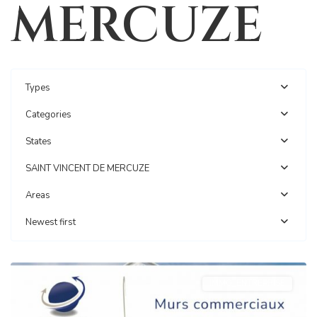
MERCUZE
Types
Categories
States
SAINT VINCENT DE MERCUZE
Areas
SAINT-
Newest first
VINCENT-
DE-
MERCUZE
IMMO_ENTREPRISE