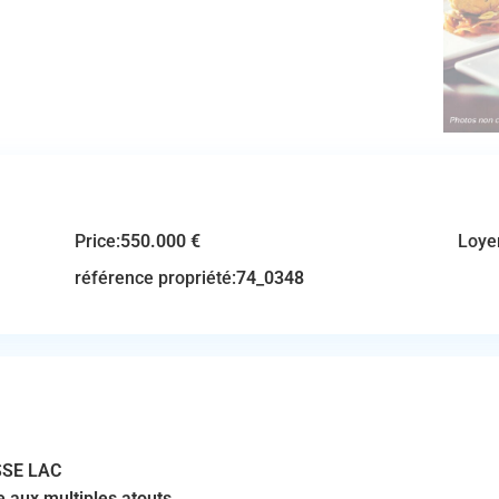
Price:
550.000 €
Loye
référence propriété:
74_0348
SSE LAC
re aux multiples atouts.