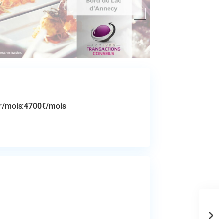
r/mois:
4700€/mois