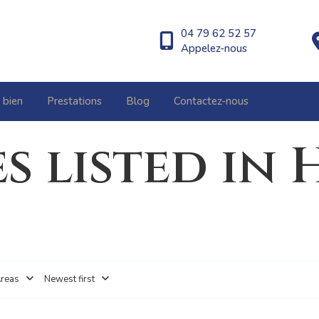
04 79 62 52 57
Appelez-nous
 bien
Prestations
Blog
Contactez-nous
s listed in 
reas
Newest first