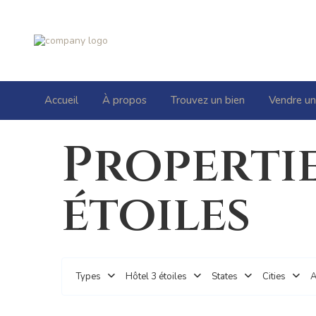
Accueil
À propos
Trouvez un bien
Vendre un
Propertie
étoiles
Types
Hôtel 3 étoiles
States
Cities
A
6
AUSSOIS